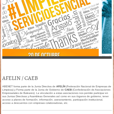
AFELIN / CAEB
ABENET forma parte de la Junta Directiva de
AFELÍN
(Federación Nacional de Empresas de
Limpieza) y Forma parte de la Junta de Gobierno de
CAEB
(Confederación de Asociaciones
Empresariales de Baleares). La vinculación a estas asociaciones nos permite participar en
sus Juntas Directivas y Asambleas Generales así como en sus órganos de gobierno, tener
acceso a planes de formación, información, asesoramiento, participación institucional,
acceso a descuentos con empresas colaboradoras, etc.