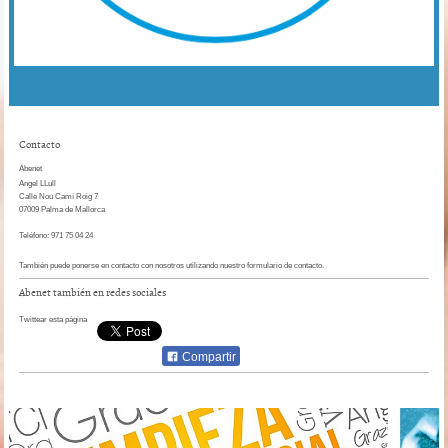
Contacto
Abenet
Angel LLull
Calle Nou Camí Roig
7
07009
Palma de Mallorca
Teléfono: 971 75 04 24
También puede ponerse en contacto con nosotros utilizando nuestro formulario de contacto.
Abenet
también en redes sociales
Twittear esta página
Compartir